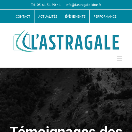
Passer
Tel. 05 61 31 90 41
|
info@lastragale-kine.fr
au
contenu
CONTACT
ACTUALITÉS
ÉVÈNEMENTS
PERFORMANCE
Témoignages des