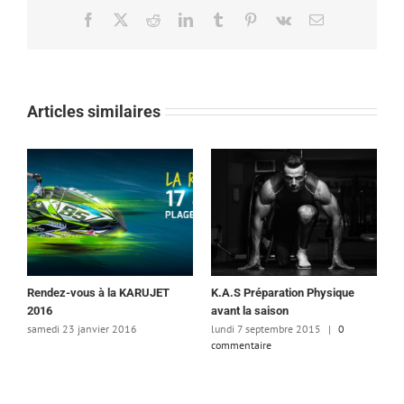
Facebook
X
Reddit
LinkedIn
Tumblr
Pinterest
Vk
Email
Articles similaires
Rendez-vous à la KARUJET
K.A.S Préparation Physique
2016
avant la saison
samedi 23 janvier 2016
lundi 7 septembre 2015
|
0
commentaire